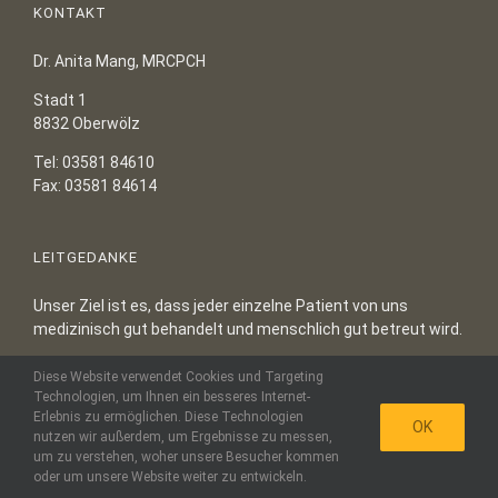
KONTAKT
Dr. Anita Mang, MRCPCH
Stadt 1
8832 Oberwölz
Tel: 03581 84610
Fax: 03581 84614
LEITGEDANKE
Unser Ziel ist es, dass jeder einzelne Patient von uns
medizinisch gut behandelt und menschlich gut betreut wird.
Diese Website verwendet Cookies und Targeting
Technologien, um Ihnen ein besseres Internet-
Copyright 2015 – 2022 Dr. Anita Mang, MRCPCH | Alle Rechte
Erlebnis zu ermöglichen. Diese Technologien
vorbehalten |
Impressum
|
Datenschutzerklärung
|
Login
OK
nutzen wir außerdem, um Ergebnisse zu messen,
um zu verstehen, woher unsere Besucher kommen
oder um unsere Website weiter zu entwickeln.