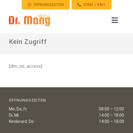
Zum
ÖFFNUNGSZEITEN
03581 / 8461
Inhalt
springen
Toggle
Naviga
HOME
Kein Zugriff
ORDINATION
[dlm_no_access]
APOTHEKE
ÜBER MICH
ÖFFNUNGSZEITEN
Mo, Do, Fr
08:00 – 12:00
KONTAKT
Di, Mi
14:00 – 18:00
Kinderord. Do
14:00 – 18:00